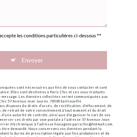
'accepte les conditions particulières ci-dessous **
Envoyer
iquées sont nécessaires aux fins de vous contacter et sont
tisé. Elles sont destinées à Paris Chic et ses sous-traitants
tre message. Les données collectées seront communiquées aux
 Chic 57 Avenue Jean Jaurès, 78500 Sartrouville
s disposez de droits d’accès, de rectification, d’effacement, de
ion, de retrait de votre consentement à tout moment et du droit
d’une autorité de contrôle, ainsi que d’organiser le sort de vos
xercer ces droits par voie postale à l'adresse 57 Avenue Jean
ourrier électronique à l'adresse hexagone.parischic@hotmail.com.
vous être demandé. Nous conservons vos données pendant la
dant la durée de prescription légale aux fins probatoires et de