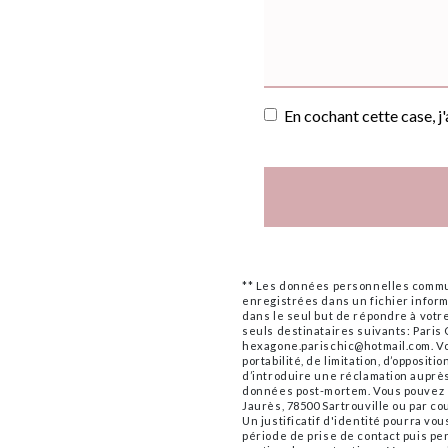
En cochant cette case, j
** Les données personnelles commun
enregistrées dans un fichier informa
dans le seul but de répondre à vo
seuls destinataires suivants: Paris
hexagone.parischic@hotmail.com. Vou
portabilité, de limitation, d’opposit
d’introduire une réclamation auprès 
données post-mortem. Vous pouvez e
Jaurès, 78500 Sartrouville ou par c
Un justificatif d'identité pourra 
période de prise de contact puis pen