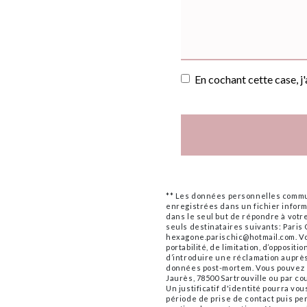
En cochant cette case, j
** Les données personnelles commun
enregistrées dans un fichier informa
dans le seul but de répondre à vo
seuls destinataires suivants: Paris
hexagone.parischic@hotmail.com. Vou
portabilité, de limitation, d’opposit
d’introduire une réclamation auprès 
données post-mortem. Vous pouvez e
Jaurès, 78500 Sartrouville ou par c
Un justificatif d'identité pourra 
période de prise de contact puis pen