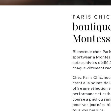
PARIS CHIC
boutiqu
Montess
Bienvenue chez Paris
sportwear à Montess
notre univers dédié à 
chaque vêtement raco
Chez Paris Chic, nou
étant à la pointe de
offre une sélection 
performance et esthé
course à pied ou sim
pour vos journées b
tous vos besoins.