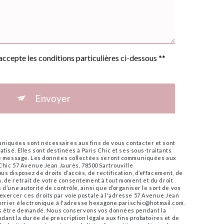
'accepte les conditions particulières ci-dessous **
Envoyer
iquées sont nécessaires aux fins de vous contacter et sont
tisé. Elles sont destinées à Paris Chic et ses sous-traitants
tre message. Les données collectées seront communiquées aux
 Chic 57 Avenue Jean Jaurès, 78500 Sartrouville
s disposez de droits d’accès, de rectification, d’effacement, de
ion, de retrait de votre consentement à tout moment et du droit
d’une autorité de contrôle, ainsi que d’organiser le sort de vos
xercer ces droits par voie postale à l'adresse 57 Avenue Jean
ourrier électronique à l'adresse hexagone.parischic@hotmail.com.
vous être demandé. Nous conservons vos données pendant la
dant la durée de prescription légale aux fins probatoires et de