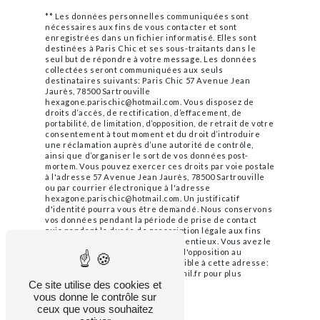
** Les données personnelles communiquées sont
nécessaires aux fins de vous contacter et sont
enregistrées dans un fichier informatisé. Elles sont
destinées à Paris Chic et ses sous-traitants dans le
seul but de répondre à votre message. Les données
collectées seront communiquées aux seuls
destinataires suivants: Paris Chic 57 Avenue Jean
Jaurès, 78500 Sartrouville
hexagone.parischic@hotmail.com. Vous disposez de
droits d’accès, de rectification, d’effacement, de
portabilité, de limitation, d’opposition, de retrait de votre
consentement à tout moment et du droit d’introduire
une réclamation auprès d’une autorité de contrôle,
ainsi que d’organiser le sort de vos données post-
mortem. Vous pouvez exercer ces droits par voie postale
à l'adresse 57 Avenue Jean Jaurès, 78500 Sartrouville
ou par courrier électronique à l'adresse
hexagone.parischic@hotmail.com. Un justificatif
d'identité pourra vous être demandé. Nous conservons
vos données pendant la période de prise de contact
puis pendant la durée de prescription légale aux fins
probatoires et de gestion des contentieux. Vous avez le
droit de vous inscrire sur la liste d'opposition au
démarchage téléphonique, disponible à cette adresse:
Bloctel.gouv.fr
. Consultez le site cnil.fr pour plus
Ce site utilise des cookies et
d’informations sur vos droits.
vous donne le contrôle sur
ceux que vous souhaitez