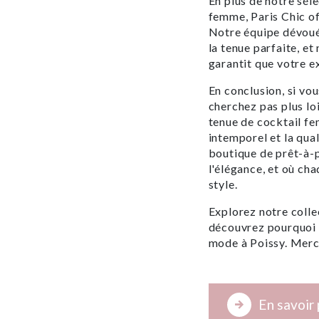
En plus de notre sél
femme, Paris Chic o
Notre équipe dévouée
la tenue parfaite, et
garantit que votre e
En conclusion, si vou
cherchez pas plus lo
tenue de cocktail fe
intemporel et la qual
boutique de prêt-à-p
l'élégance, et où ch
style.
Explorez notre colle
découvrez pourquoi P
mode à Poissy. Merci 
En savoir 