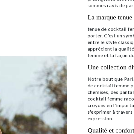
sommes ravis de part
La marque tenue d
tenue de cocktail fe
porter. C'est un symb
entre le style classi
apprécient la qualit
femme et la façon do
Une collection di
Notre boutique Paris
de cocktail femme po
chemises, des pantal
cocktail femme racon
croyons en l'importa
s'exprimer à travers 
expression.
Qualité et confor